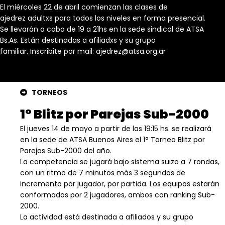
El miércoles 22 de abril
comien
zan las clases de
ajedrez
adultx
s
para
todos los
niveles en forma presencial.
Se llevarán a cabo de 19 a 21
hs en
la sede sindical de ATSA
Bs.As
.
Están destinadas a
afiliadx
s
y
su grupo
familiar.
Inscribite
por mail:
ajedrez@atsa.org.ar
TORNEOS
1° Blitz por Parejas Sub-2000
El jueves 14 de mayo a partir de las 19:15 hs. se realizará
en la sede de ATSA Buenos Aires el 1° Torneo Blitz por
Parejas Sub-2000 del año.
La competencia se jugará bajo sistema suizo a 7 rondas,
con un ritmo de 7 minutos más 3 segundos de
incremento por jugador, por partida. Los equipos estarán
conformados por 2 jugadores, ambos con ranking Sub-
2000.
La actividad está destinada a afiliados y su grupo