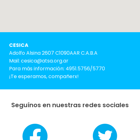
CESICA
Adolfo Alsina 2607 C1090AAR C.A.B.A
Mail: cesica@atsa.org.ar
Para más información: 4951.5756/5770
¡Te esperamos, compañerx!
Seguínos en nuestras redes sociales