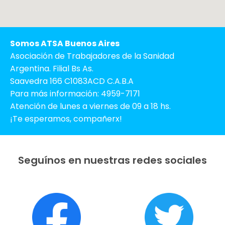
Somos ATSA Buenos Aires
Asociación de Trabajadores de la Sanidad
Argentina. Filial Bs As.
Saavedra 166 C1083ACD C.A.B.A
Para más información:
4959-7171
Atención de lunes a viernes de 09 a 18 hs.
¡Te esperamos, compañerx!
Seguínos en nuestras redes sociales