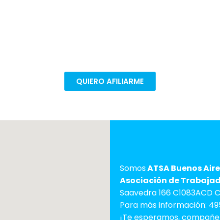
e para seguir defendiendo nuestros 
ectivas. Afiliate en pocos pasos para poder seguir mejo
trabajo.
QUIERO AFILIARME
Somos
ATSA Buenos Aire
Asociación de Trabajado
Saavedra 166 C1083ACD C.
Para más información: 49
¡Te esperamos, compañe