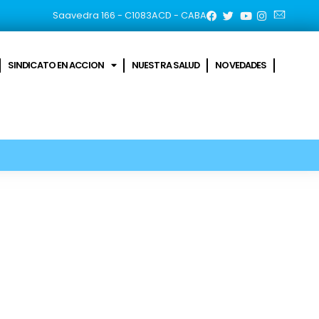
Saavedra 166 - C1083ACD - CABA
SINDICATO EN ACCION
NUESTRA SALUD
NOVEDADES