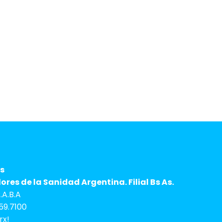
derechos
rando nuestras condiciones de
s
res de la Sanidad Argentina. Filial Bs As.
A.B.A
59.7100
rx!