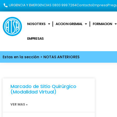
URGENCIA Y EMERGENCIAS 0800 999 7264​
Contacto
Empresa
Pregu
NOSOTRXS
ACCION GREMIAL
FORMACION
EMPRESAS
Estas en la sección > NOTAS ANTERIORES
Marcado de Sitio Quirúrgico
(Modalidad Virtual)
VER MAS »