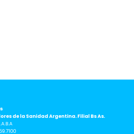
derechos
rando nuestras condiciones de
s
res de la Sanidad Argentina. Filial Bs As.
A.B.A
59.7100