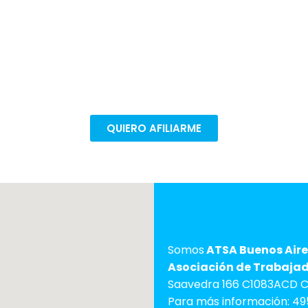
e para seguir defendiendo nuestros 
ectivas. Afiliate en pocos pasos para poder seguir mejo
trabajo.
QUIERO AFILIARME
Somos
ATSA Buenos Aire
Asociación de Trabajado
Saavedra 166 C1083ACD C.
Para más información: 49