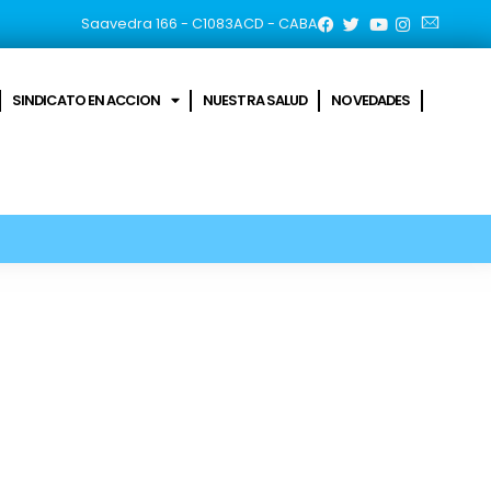
Saavedra 166 - C1083ACD - CABA
SINDICATO EN ACCION
NUESTRA SALUD
NOVEDADES