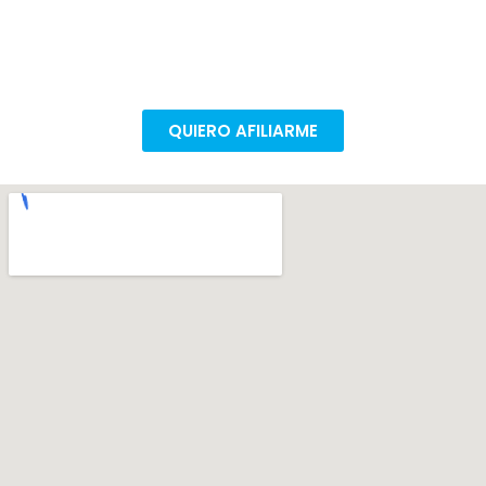
Todas las conquistas son colectivas. Afiliate en
pocos pasos para poder seguir mejorando nuestras
condiciones de trabajo.
QUIERO AFILIARME