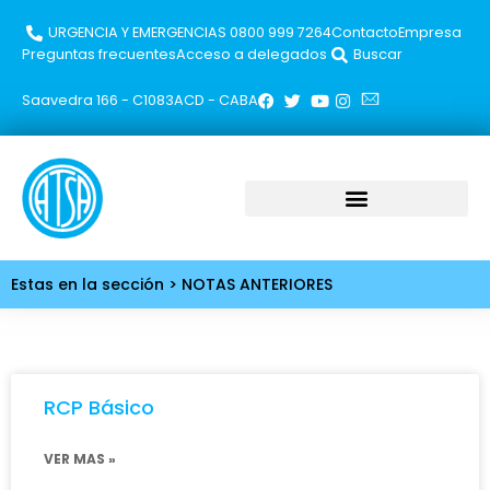
URGENCIA Y EMERGENCIAS 0800 999 7264​
Contacto
Empresa
Preguntas frecuentes
Acceso a delegados
Buscar
Saavedra 166 - C1083ACD - CABA
Estas en la sección > NOTAS ANTERIORES
RCP Básico
VER MAS »