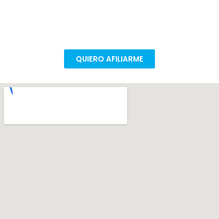
Todas las conquistas son colectivas. Afiliate en
pocos pasos para poder seguir mejorando nuestras
condiciones de trabajo.
QUIERO AFILIARME