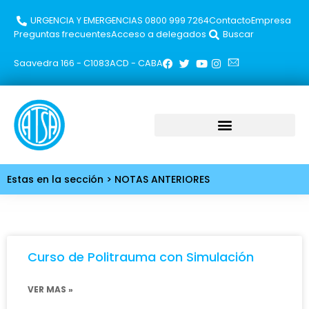
URGENCIA Y EMERGENCIAS 0800 999 7264​
Contacto
Empresa
Preguntas frecuentes
Acceso a delegados
Buscar
Saavedra 166 - C1083ACD - CABA
Estas en la sección > NOTAS ANTERIORES
Curso de Politrauma con Simulación
VER MAS »