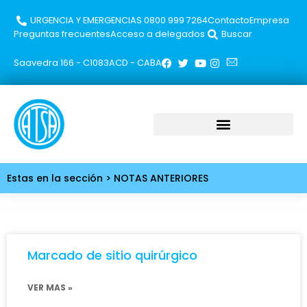
URGENCIA Y EMERGENCIAS 0800 999 7264​
Contacto
Empresa
Preguntas frecuentes
Acceso a delegados
Buscar
Saavedra 166 - C1083ACD - CABA
Estas en la sección > NOTAS ANTERIORES
Marcado de sitio quirúrgico
VER MAS »