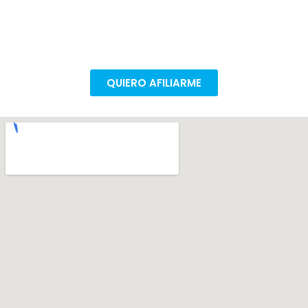
Todas las conquistas son colectivas. Afiliate en
pocos pasos para poder seguir mejorando nuestras
condiciones de trabajo.
QUIERO AFILIARME