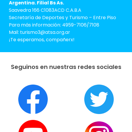
Argentina. Filial Bs As.
Saavedra 166 C1083ACD C.A.B.A
Secretaría de Deportes y Turismo – Entre Piso
Para más información: 4959-7106/7108
Mail: turismo3@atsa.org.ar
¡Te esperamos, compañerx!
Seguinos en nuestras redes sociales