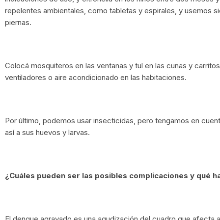
repelentes ambientales, como tabletas y espirales, y usemos s
piernas.
Colocá mosquiteros en las ventanas y tul en las cunas y carrito
ventiladores o aire acondicionado en las habitaciones.
Por último, podemos usar insecticidas, pero tengamos en cuent
así a sus huevos y larvas.
¿Cuáles pueden ser las posibles complicaciones y qué h
El dengue agravado es una agudización del cuadro que afecta a