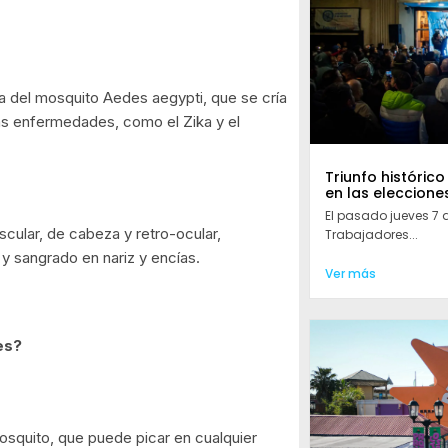
ra del mosquito Aedes aegypti, que se cría
as enfermedades, como el Zika y el
Triunfo histórico
en las eleccione
El pasado jueves 7 
uscular, de cabeza y retro-ocular,
Trabajadores...
 y sangrado en nariz y encías.
Ver más
es?
osquito, que puede picar en cualquier