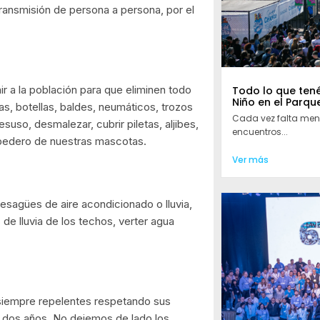
transmisión de persona a persona, por el
r a la población para que eliminen todo
Todo lo que tené
Niño en el Parqu
as, botellas, baldes, neumáticos, trozos
Cada vez falta meno
suso, desmalezar, cubrir piletas, aljibes,
encuentros...
bebedero de nuestras mascotas.
Ver más
agües de aire acondicionado o lluvia,
de lluvia de los techos, verter agua
 siempre repelentes respetando sus
 y dos años. No dejemos de lado los