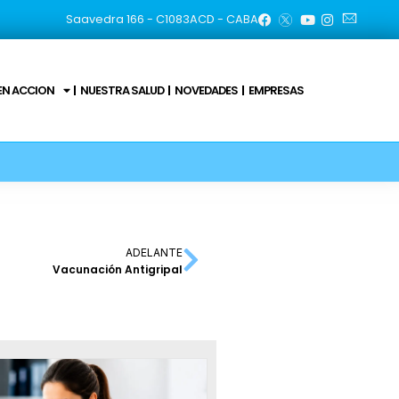
Saavedra 166 - C1083ACD - CABA
EN ACCION
NUESTRA SALUD
NOVEDADES
EMPRESAS
ADELANTE
Vacunación Antigripal