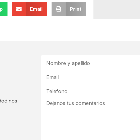
p
Email
Print
edad nos