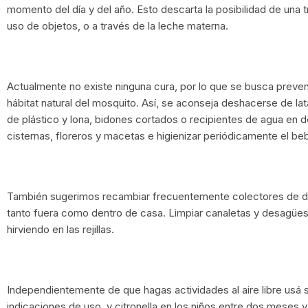
momento del día y del año. Esto descarta la posibilidad de una 
uso de objetos, o a través de la leche materna.
Actualmente no existe ninguna cura, por lo que se busca preveni
hábitat natural del mosquito. Así, se aconseja deshacerse de lat
de plástico y lona, bidones cortados o recipientes de agua en de
cisternas, floreros y macetas e higienizar periódicamente el 
También sugerimos recambiar frecuentemente colectores de des
tanto fuera como dentro de casa. Limpiar canaletas y desagües 
hirviendo en las rejillas.
Independientemente de que hagas actividades al aire libre usá
indicaciones de uso, y citronella en los niños entre dos meses