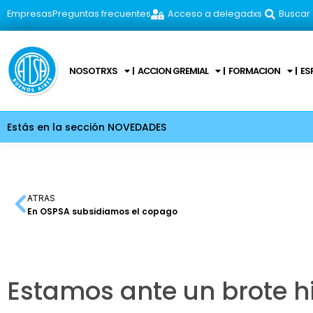
Empresas
Preguntas frecuentes
Acceso a delegadxs
Buscar
NOSOTRXS
ACCION GREMIAL
FORMACION
ES
Estás en la sección NOVEDADES
ATRAS
En OSPSA subsidiamos el copago
Estamos ante un brote hi