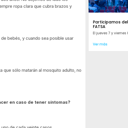
iempre ropa clara que cubra brazos y
Participamos de
FATSA
El jueves 7 y viernes 8
s de bebés, y cuando sea posible usar
Ver más
a que sólo matarán al mosquito adulto, no
acer en caso de tener síntomas?
 uno de cada veinte casos,