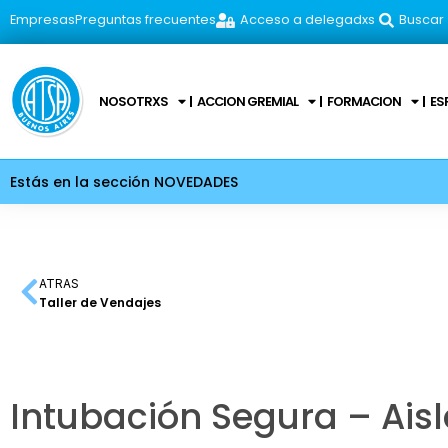
Empresas
Preguntas frecuentes
Acceso a delegadxs
Buscar
NOSOTRXS
ACCION GREMIAL
FORMACION
ES
Estás en la sección NOVEDADES
ATRAS
Taller de Vendajes
Intubación Segura – Ais