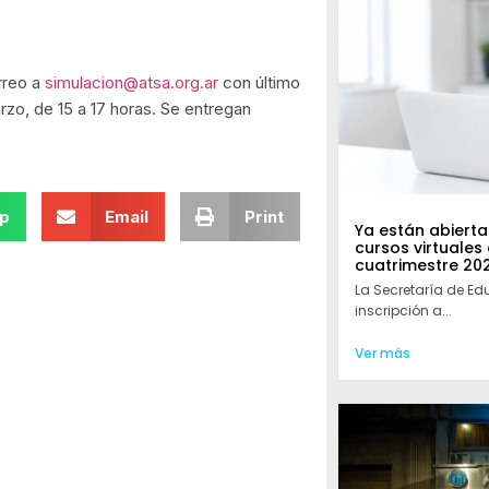
rreo a
simulacion@atsa.org.ar
con último
arzo, de 15 a 17 horas. Se entregan
p
Email
Print
Ya están abiertas
cursos virtuales
cuatrimestre 20
La Secretaría de Ed
inscripción a...
Ver más