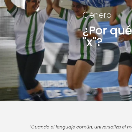
Género
¿Por qu
"x"?
“Cuando el lenguaje común, universaliza el ma