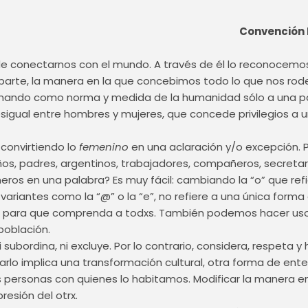
Convención Naciona
de conectarnos con el mundo. A través de él lo reconocemos,
 parte, la manera en la que concebimos todo lo que nos rod
ó tomando como norma y medida de la humanidad sólo a una pa
desigual entre hombres y mujeres, que concede privilegios a u
 convirtiendo lo
femenino
en una aclaración y/o excepción. P
, padres, argentinos, trabajadores, compañeros, secretari
neros en una palabra? Es muy fácil: cambiando la “o” que re
as variantes como la “@” o la “e”, no refiere a una única form
ria para que comprenda a todxs. También podemos hacer us
población.
i subordina, ni excluye. Por lo contrario, considera, respeta y
rlo implica una transformación cultural, otra forma de ent
as personas con quienes lo habitamos. Modificar la manera
resión del otrx.