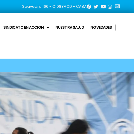
Saavedra 166 - C1083ACD - CABA
SINDICATO EN ACCION
NUESTRA SALUD
NOVEDADES