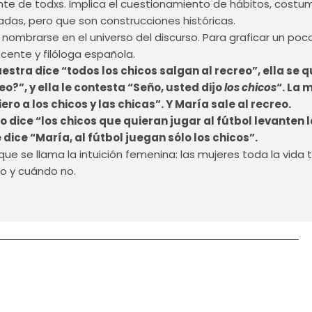
nte de todxs. Implica el cuestionamiento de hábitos, costum
das, pero que son construcciones históricas.
nombrarse en el universo del discurso. Para graficar un po
ente y filóloga española.
aestra dice “todos los chicos salgan al recreo”, ella s
eo?”, y ella le contesta “Seño, usted dijo
los chicos
“. La 
ro a los chicos y las chicas”. Y María sale al recreo.
seño dice “los chicos que quieran jugar al fútbol levante
ice “María, al fútbol juegan sólo los chicos”.
 que se llama la intuición femenina: las mujeres toda la vid
o y cuándo no.