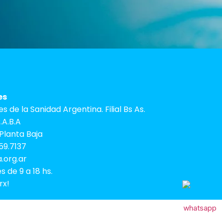
es
 de la Sanidad Argentina. Filial Bs As.
A.B.A
Planta Baja
59.7137
.org.ar
s de 9 a 18 hs.
rx!