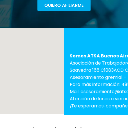
QUIERO AFILIARME
Somos ATSA Buenos Air
Asociación de Trabajadores
Saavedra 166 C1083ACD C.
Asesoramiento gremial – 
Para más información: 49
Mail: asesoramiento@atsa
Atención de lunes a vierne
¡Te esperamos, compañe