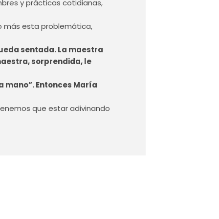
bres y prácticas cotidianas,
co más esta problemática,
e queda sentada. La maestra
maestra, sorprendida, le
n la mano”. Entonces María
a tenemos que estar adivinando