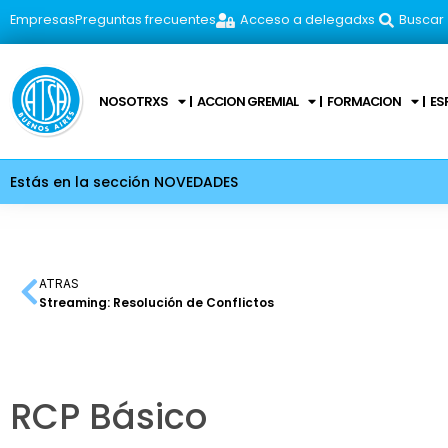
Empresas
Preguntas frecuentes
Acceso a delegadxs
Buscar
NOSOTRXS
ACCION GREMIAL
FORMACION
ES
Estás en la sección NOVEDADES
ATRAS
Streaming: Resolución de Conflictos
RCP Básico