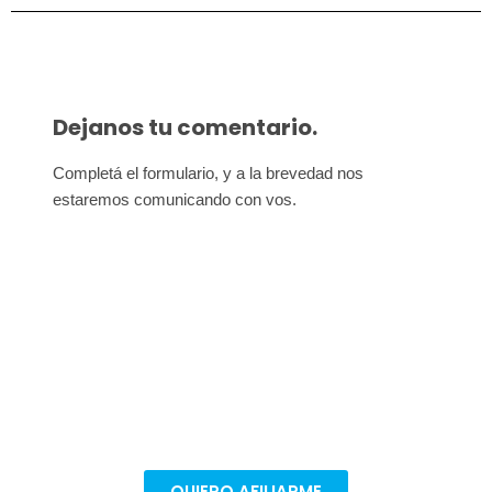
Dejanos tu comentario.
Completá el formulario, y a la brevedad nos 
estaremos comunicando con vos.
Afiliate para seguir
defendiendo nuestros derechos
Todas las conquistas son colectivas. Afiliate en
pocos pasos para poder seguir mejorando nuestras
condiciones de trabajo.
QUIERO AFILIARME