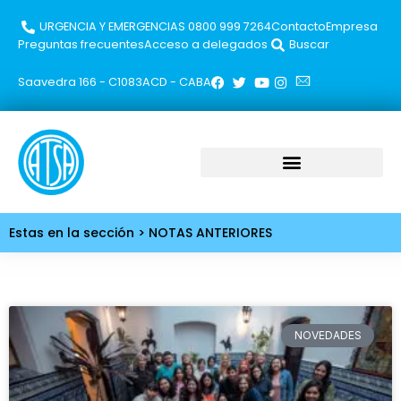
URGENCIA Y EMERGENCIAS 0800 999 7264​
Contacto
Empresa
Preguntas frecuentes
Acceso a delegados
Buscar
Saavedra 166 - C1083ACD - CABA
Estas en la sección > NOTAS ANTERIORES
NOVEDADES