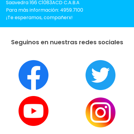
Saavedra 166 C1083ACD C.A.B.A
Para más información: 4959.7100
¡Te esperamos, compañerx!
Seguinos en nuestras redes sociales