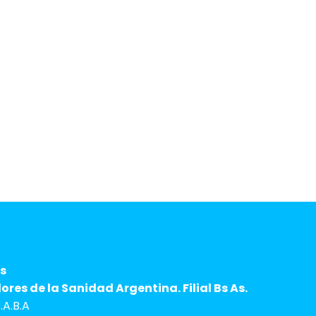
derechos
rando nuestras condiciones de
s
res de la Sanidad Argentina. Filial Bs As.
A.B.A