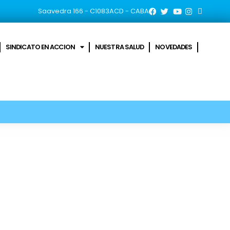
Saavedra 166 - C1083ACD - CABA
SINDICATO EN ACCION
NUESTRA SALUD
NOVEDADES