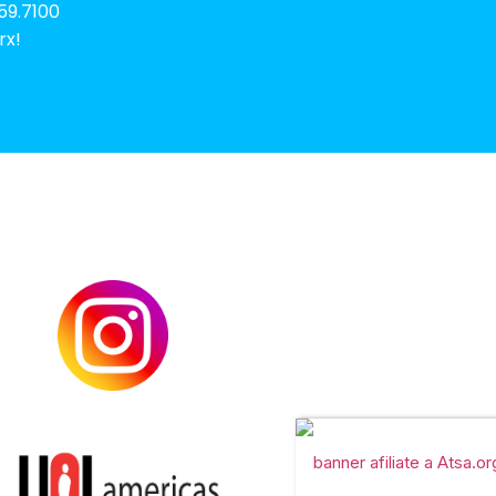
59.7100
rx!