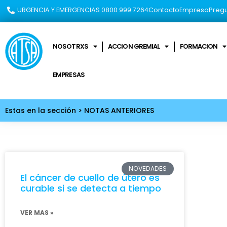
URGENCIA Y EMERGENCIAS 0800 999 7264​
Contacto
Empresa
Pregu
NOSOTRXS
ACCION GREMIAL
FORMACION
EMPRESAS
Estas en la sección > NOTAS ANTERIORES
NOVEDADES
El cáncer de cuello de útero es
curable si se detecta a tiempo
VER MAS »