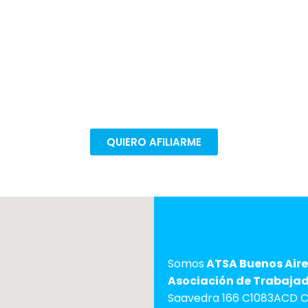
e para seguir defendiendo nuestros 
ectivas. Afiliate en pocos pasos para poder seguir mejo
trabajo.
QUIERO AFILIARME
Somos
ATSA Buenos Aire
Asociación de Trabajado
Saavedra 166 C1083ACD C.