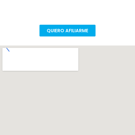
pocos pasos para poder seguir mejorando nuestras
condiciones de trabajo.
QUIERO AFILIARME