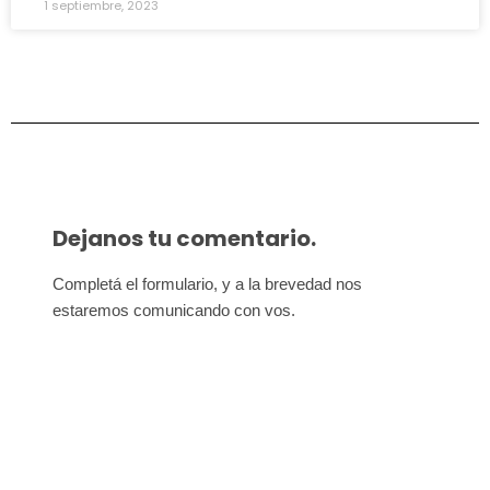
1 septiembre, 2023
Dejanos tu comentario.
Completá el formulario, y a la brevedad nos 
estaremos comunicando con vos.
Afiliate para seguir
defendiendo nuestros derechos
Todas las conquistas son colectivas. Afiliate en