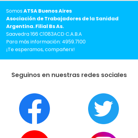
Somos
ATSA Buenos Aires
Asociación de Trabajadores de la Sanidad
Argentina. Filial Bs As.
Saavedra 166 C1083ACD C.A.B.A
Para más información: 4959.7100
¡Te esperamos, compañerx!
Seguinos en nuestras redes sociales