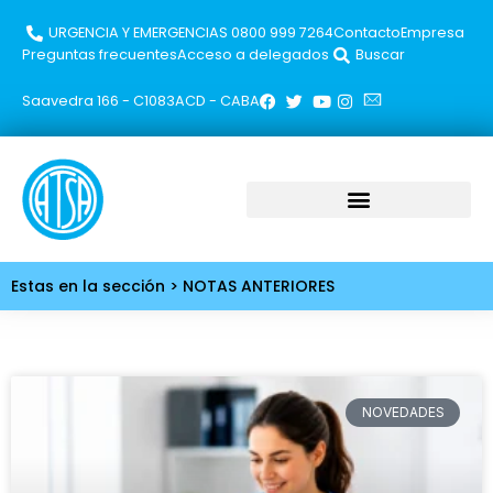
URGENCIA Y EMERGENCIAS 0800 999 7264​
Contacto
Empresa
Preguntas frecuentes
Acceso a delegados
Buscar
Saavedra 166 - C1083ACD - CABA
Estas en la sección > NOTAS ANTERIORES
NOVEDADES