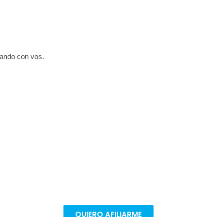
cando con vos.
e para seguir defendiendo nuestros 
ectivas. Afiliate en pocos pasos para poder seguir mejo
trabajo.
QUIERO AFILIARME