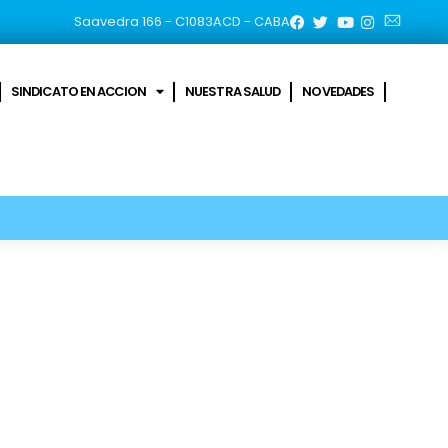
Saavedra 166 - C1083ACD - CABA
SINDICATO EN ACCION
NUESTRA SALUD
NOVEDADES