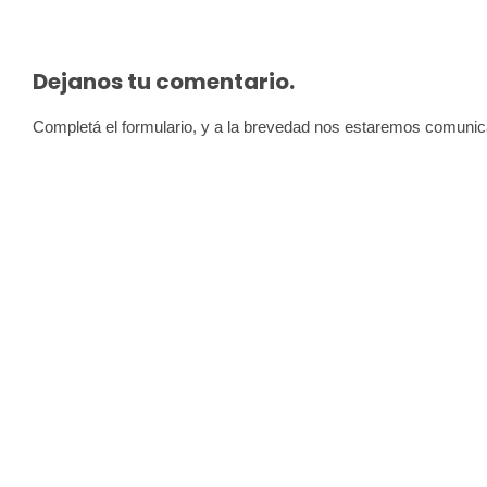
Dejanos tu comentario.
Completá el formulario, y a la brevedad nos estaremos comuni
Afiliat
Todas las conquistas son col