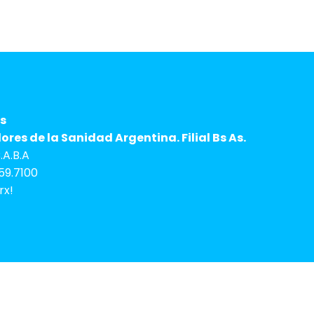
s
res de la Sanidad Argentina. Filial Bs As.
A.B.A
59.7100
rx!