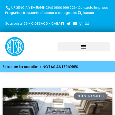
URGENCIA Y EMERGENCIAS 0800 999 7264​
Contacto
Empresa
Preguntas frecuentes
Acceso a delegados
Buscar
Saavedra 166 - C1083ACD - CABA
Estas en la sección > NOTAS ANTERIORES
NUESTRA SALUD