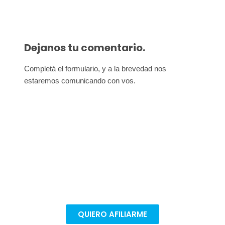
Dejanos tu comentario.
Completá el formulario, y a la brevedad nos 
estaremos comunicando con vos.
Afiliate para seguir
defendiendo nuestros derechos
Todas las conquistas son colectivas. Afiliate en
pocos pasos para poder seguir mejorando nuestras
condiciones de trabajo.
QUIERO AFILIARME