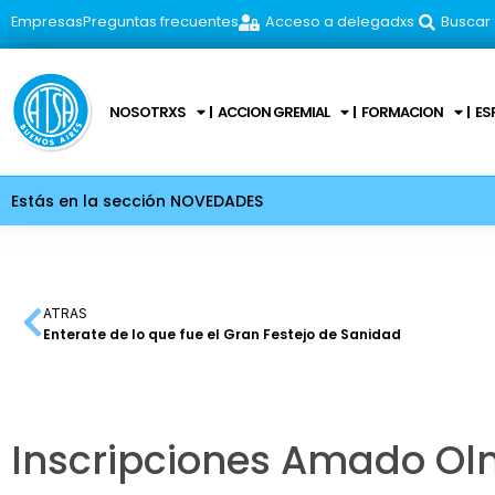
Empresas
Preguntas frecuentes
Acceso a delegadxs
Buscar
NOSOTRXS
ACCION GREMIAL
FORMACION
ES
Estás en la sección NOVEDADES
ATRAS
Enterate de lo que fue el Gran Festejo de Sanidad
Inscripciones Amado Ol