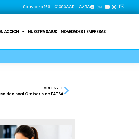
Saavedra 166 - C1083ACD - CABA
EN ACCION
NUESTRA SALUD
NOVEDADES
EMPRESAS
ADELANTE
so Nacional Ordinario de FATSA