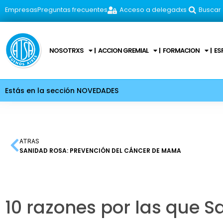
Empresas
Preguntas frecuentes
Acceso a delegadxs
Buscar
NOSOTRXS
ACCION GREMIAL
FORMACION
ES
Estás en la sección NOVEDADES
ATRAS
SANIDAD ROSA: PREVENCIÓN DEL CÁNCER DE MAMA
10 razones por las que S